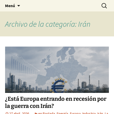
Blog de Daniel Lacalle
Saltar
Buscar:
dlacalle.com
Menú
al
contenido
Archivo de la categoría: Irán
¿Está Europa entrando en recesión por
la guerra con Irán?
27 abril, 2026
en Portada
,
Energía
,
Europa
,
Industria
,
Irán
,
La