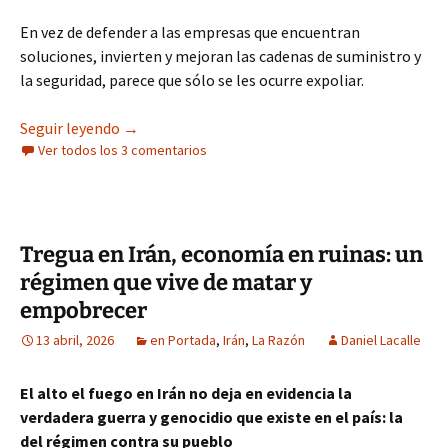
En vez de defender a las empresas que encuentran
soluciones, invierten y mejoran las cadenas de suministro y
la seguridad, parece que sólo se les ocurre expoliar.
¿Está Europa entrando en recesión por la guerra
Seguir leyendo
→
Ver todos los 3 comentarios
Tregua en Irán, economía en ruinas: un
régimen que vive de matar y
empobrecer
13 abril, 2026
en Portada
,
Irán
,
La Razón
Daniel Lacalle
El alto el fuego en Irán no deja en evidencia la
verdadera guerra y genocidio que existe en el país: la
del régimen contra su pueblo