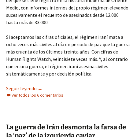
del que se tiene registro en la historia moderna de Oriente
Medio, con informes internos del propio régimen elevando
sucesivamente el recuento de asesinados desde 12.000
hasta más de 33.000.
Si aceptamos las cifras oficiales, el régimen iraní mata a
ocho veces más civiles al día en periodo de paz que la guerra
más cruenta de los últimos treinta años. Con cifras de
Human Rights Watch, veintisiete veces más. Y, al contrario
que en una guerra, el régimen iraní asesina civiles
sistemáticamente y por decisión política.
Tregua en Irán, economía en ruinas: un régimen
Seguir leyendo
→
Ver todos los 6 comentarios
La guerra de Irán desmonta la farsa de
la ‘paz’ de la izquierda caviar