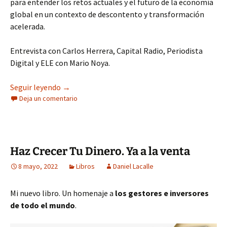
para entender los retos actuales y el futuro de la economía
global en un contexto de descontento y transformación
acelerada.
Entrevista con Carlos Herrera, Capital Radio, Periodista
Digital y ELE con Mario Noya.
El nuevo orden económico mundial. Ya a la venta
Seguir leyendo
→
Deja un comentario
Haz Crecer Tu Dinero. Ya a la venta
8 mayo, 2022
Libros
Daniel Lacalle
Mi nuevo libro. Un homenaje a
los gestores e inversores
de todo el mundo
.