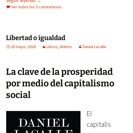
Haz Crecer Tu Dinero. Ya a la venta
Seguir leyendo
→
Ver todos los 5 comentarios
Libertad o igualdad
20 mayo, 2020
Libros
,
Vídeos
Daniel Lacalle
La clave de la prosperidad
por medio del capitalismo
social
El
capitalis