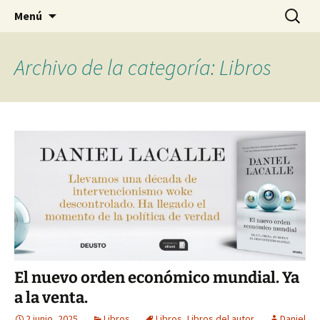
Blog de Daniel Lacalle
Saltar
Buscar:
dlacalle.com
Menú
al
contenido
Archivo de la categoría: Libros
El nuevo orden económico mundial. Ya
a la venta.
2 junio, 2025
Libros
Libros
,
Libros del autor
Daniel