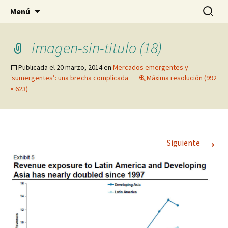
Blog de Daniel Lacalle
Saltar
Buscar:
dlacalle.com
Menú
al
contenido
imagen-sin-titulo (18)
Publicada el
20 marzo, 2014
en
Mercados emergentes y
‘sumergentes’: una brecha complicada
Máxima resolución (992
× 623)
→
Siguiente