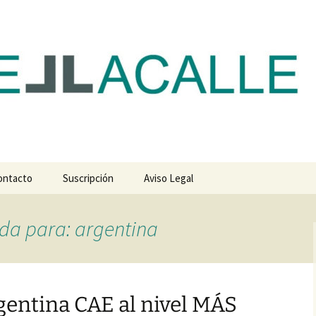
com
ontacto
Suscripción
Aviso Legal
da para: argentina
gentina CAE al nivel MÁS