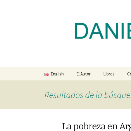
Blog de Daniel Lacalle
Saltar
al
contenido
dlacalle.
English
El Autor
Libros
C
Resultados de la búsque
La pobreza en Ar