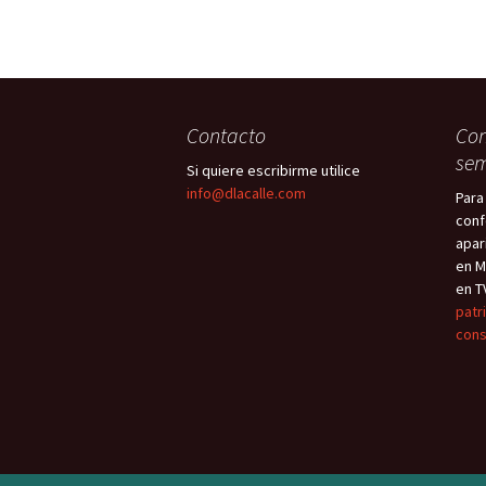
Contacto
Con
sem
Si quiere escribirme utilice
info@dlacalle.com
Para
conf
apar
en M
en T
patr
cons