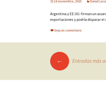
16 noviembre, 2025
Daniel Laca
Argentina y EE.UU. firman un acuer
exportaciones y podría disparar e
Deja un comentario
Ir
←
Entradas más a
a
las
entradas