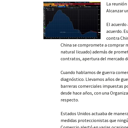
La reunión 
Alcanzar u
El acuerdo
acuerdo. E
contra Chin
China se compromete a comprar má
natural licuado) además de promet
contratos, apertura del mercado de
Cuando hablamos de guerra comerc
diagnóstico. Llevamos años de gue
barreras comerciales impuestas por
desde hace años, con una Organiza
respecto.
Estados Unidos actuaba de manera 
medidas proteccionistas que ningún
Comercio alertó en varias ocasione