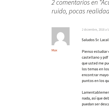
2 comentarios en “
Ac
ruido, pocas realida
2 diciembre, 2018 a 
Saludos Sr. Lacal
Max
Pienso estudiar 
castellano y pd
que usted me pu
los temas en los
encontrar mayore
puntos en los q
Lamentablement
nada, así que de
puedan ser desca