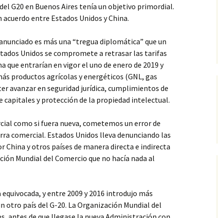
del G20 en Buenos Aires tenía un objetivo primordial.
n acuerdo entre Estados Unidos y China.
 anunciado es más una “tregua diplomática” que un
stados Unidos se compromete a retrasar las tarifas
a que entrarían en vigor el uno de enero de 2019 y
s productos agrícolas y energéticos (GNL, gas
er avanzar en seguridad jurídica, cumplimientos de
 capitales y protección de la propiedad intelectual.
ial como si fuera nueva, cometemos un error de
rra comercial. Estados Unidos lleva denunciando las
 China y otros países de manera directa e indirecta
ción Mundial del Comercio que no hacía nada al
equivocada, y entre 2009 y 2016 introdujo más
 otro país del G-20. La Organización Mundial del
s, antes de que llegase la nueva Administración con