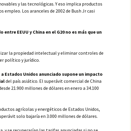
novables y las tecnológicas. Y eso implica productos
 empleo. Los aranceles de 2002 de Bush Jr casi
o entre EEUU y China en el G20 no es más que un
izar la propiedad intelectual y eliminar controles de
r político y jurídico.
 a Estados Unidos anunciado supone un impacto
ial
del país asiático. El superávit comercial de China
esde 21.900 millones de dólares en enero a 34.100
oductos agrícolas y energéticos de Estados Unidos,
uperávit solo bajaría en 3.000 millones de dólares.
 y se recuperarían las tarifas anunciadas si no se