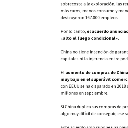
sobrecoste a la exploración, las re
más caros, menos consumo y menos
destruyeron 167.000 empleos.
Por lo tanto,
el acuerdo anunciad
«alto el fuego condicional».
China no tiene intención de garant
capitales ni la injerencia entre pode
El
aumento de compras de China
muy bajo en el superávit comerc
con EEUU se ha disparado en 2018 d
millones en septiembre.
Si China duplica sus compras de pr
algo muy difícil de conseguir, ese s
Este acuerdo solo supone una pausa,