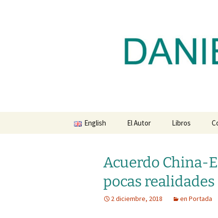
Blog de Daniel Lacalle
Saltar
al
contenido
dlacalle.
English
El Autor
Libros
C
Acuerdo China-E
pocas realidades
2 diciembre, 2018
en Portada