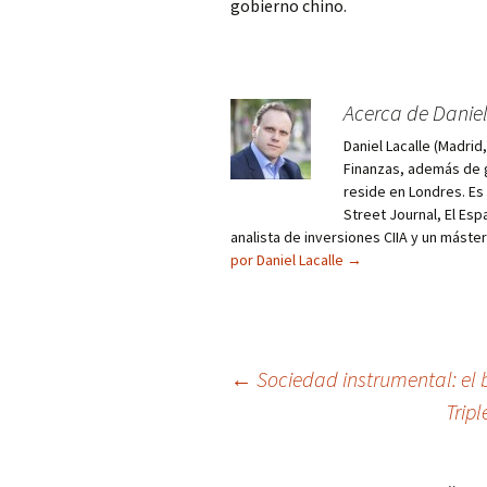
gobierno chino.
Acerca de Daniel
Daniel Lacalle (Madri
Finanzas, además de g
reside en Londres. E
Street Journal, El Esp
analista de inversiones CIIA y un máste
por Daniel Lacalle
→
Navegación
←
Sociedad instrumental: e
Trip
de
entradas