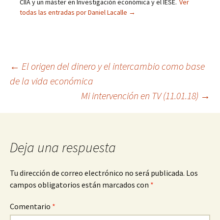
CIIA y un máster en Investigación económica y el IESE.
Ver
todas las entradas por Daniel Lacalle
→
Navegación
←
El origen del dinero y el intercambio como base
de la vida económica
de
Mi intervención en TV (11.01.18)
→
entradas
Deja una respuesta
Tu dirección de correo electrónico no será publicada.
Los
campos obligatorios están marcados con
*
Comentario
*