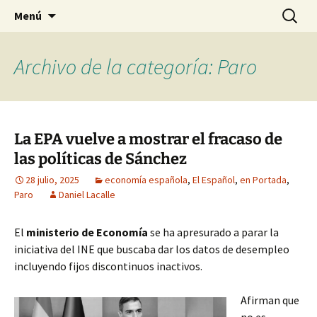
Blog de Daniel Lacalle
Saltar
Buscar:
dlacalle.com
Menú
al
contenido
Archivo de la categoría: Paro
La EPA vuelve a mostrar el fracaso de
las políticas de Sánchez
28 julio, 2025
economía española
,
El Español
,
en Portada
,
Paro
Daniel Lacalle
El
ministerio de Economía
se ha apresurado a parar la
iniciativa del INE que buscaba dar los datos de desempleo
incluyendo fijos discontinuos inactivos.
Afirman que