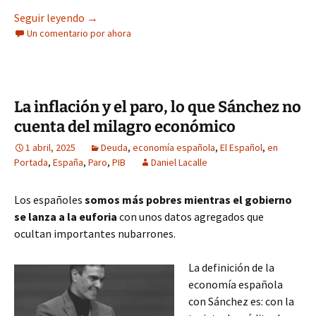
Ni cohete ni récord: España, un infierno de paro
Seguir leyendo
→
Un comentario por ahora
La inflación y el paro, lo que Sánchez no
cuenta del milagro económico
1 abril, 2025
Deuda
,
economía española
,
El Español
,
en
Portada
,
España
,
Paro
,
PIB
Daniel Lacalle
Los españoles
somos más pobres mientras el gobierno
se lanza a la euforia
con unos datos agregados que
ocultan importantes nubarrones.
La definición de la
economía española
con Sánchez es: con la