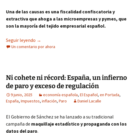
Una de las causas es una fiscalidad confiscatoria y
extractiva que ahoga a las microempresas y pymes, que
son la mayoría del tejido empresarial español.
El exceso de regulación, una bota en el cuello d
Seguir leyendo
→
Un comentario por ahora
Ni cohete ni récord: España, un infierno
de paro y exceso de regulación
9 junio, 2025
economía española
,
El Español
,
en Portada
,
España
,
Impuestos
,
inflación
,
Paro
Daniel Lacalle
El Gobierno de Sánchez se ha lanzado a su tradicional
campaña de
maquillaje estadístico y propaganda con los
datos del paro
.