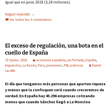
igual que en junio 2018 (3,18 millones).
La EPA vuelve a mostrar el fracaso de las políti
Seguir leyendo
→
Ver todos los 3 comentarios
El exceso de regulación, una bota en el
cuello de España
9 junio, 2025
economía española
,
en Portada
,
España
,
Impuestos
,
La Razón
,
Paro
,
pensiones
,
PIB
,
pobreza
Daniel
Lacalle
El día que tengamos más personas que aporten riqueza
y menos que la confisquen será cuando creceremos de
verdad. En España hay 45.296 empresas cotizando
menos que cuando Sánchez llegó a La Moncloa