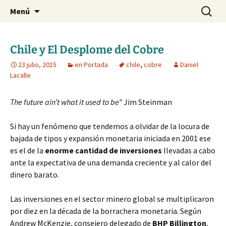
Blog de Daniel Lacalle
Saltar
Buscar:
dlacalle.com
Menú
al
contenido
Chile y El Desplome del Cobre
23 julio, 2015
en Portada
chile
,
cobre
Daniel
Lacalle
The future ain’t what it used to be”
Jim Steinman
Si hay un fenómeno que tendemos a olvidar de la locura de
bajada de tipos y expansión monetaria iniciada en 2001 ese
es el de la
enorme cantidad de inversiones
llevadas a cabo
ante la expectativa de una demanda creciente y al calor del
dinero barato.
Las inversiones en el sector minero global se multiplicaron
por diez en la década de la borrachera monetaria. Según
Andrew McKenzie, consejero delegado de
BHP Billington
,