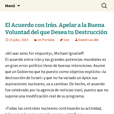
Blog de Daniel Lacalle
Saltar
Buscar:
dlacalle.com
Menú
al
contenido
El Acuerdo con Irán. Apelar a la Buena
Voluntad del que Desea tu Destrucción
15 julio, 2015
en Portada
iran
Daniel Lacalle
«All war aims for impunity», Michael Ignatieff
El acuerdo entre Irán y las grandes potencias mundiales es
un gran error político lleno de buenas intenciones. Asume
que un Gobierno que ha puesto como objetivo explícito «la
destrucción de Israel» y que no ha variado un ápice sus
aspiraciones nucleares, va a cambiar. De hecho, el acuerdo
fue celebrado por la agencia de noticias iraní, puesto que no
supone una modificación real de su programa.
«Todas las centrales nucleares continuarán su actividad,