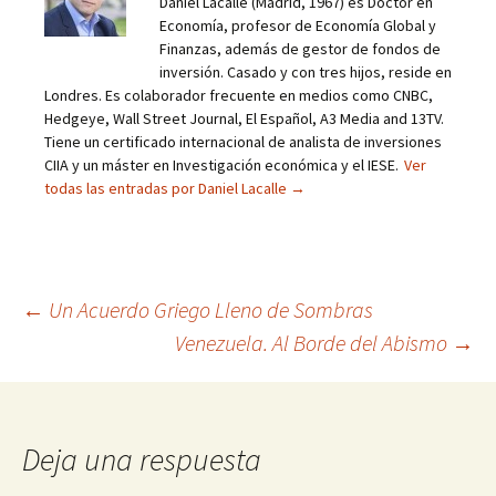
Daniel Lacalle (Madrid, 1967) es Doctor en
Economía, profesor de Economía Global y
Finanzas, además de gestor de fondos de
inversión. Casado y con tres hijos, reside en
Londres. Es colaborador frecuente en medios como CNBC,
Hedgeye, Wall Street Journal, El Español, A3 Media and 13TV.
Tiene un certificado internacional de analista de inversiones
CIIA y un máster en Investigación económica y el IESE.
Ver
todas las entradas por Daniel Lacalle
→
Navegación
←
Un Acuerdo Griego Lleno de Sombras
Venezuela. Al Borde del Abismo
→
de
entradas
Deja una respuesta