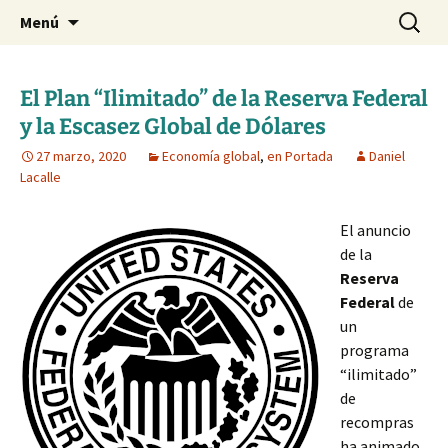
Blog de Daniel Lacalle
Saltar
Buscar:
dlacalle.com
Menú
al
contenido
El Plan “Ilimitado” de la Reserva Federal
y la Escasez Global de Dólares
27 marzo, 2020
Economía global
,
en Portada
Daniel
Lacalle
El anuncio
de la
Reserva
Federal
de
un
programa
“ilimitado”
de
recompras
ha animado