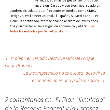
Finanzas, además de gestor de fondos de
inversión. Casado y con tres hijos, reside en
Londres. Es colaborador frecuente en medios como CNBC,
Hedgeye, Wall Street Journal, El Español, A3 Media and 13TV.
Tiene un certificado internacional de analista de inversiones
CIIA y un máster en Investigación económica y el IESE.
Ver
todas las entradas por Daniel Lacalle
→
Navegación
←
Prohibir el Despido Destruye Más De Lo Que
Finge Proteger
de
La incompetencia no es excusa: destruir la
entradas
economía no es una política social
→
2 comentarios en “
El Plan “Ilimitado”
de la Reserva Federal y la Escasez