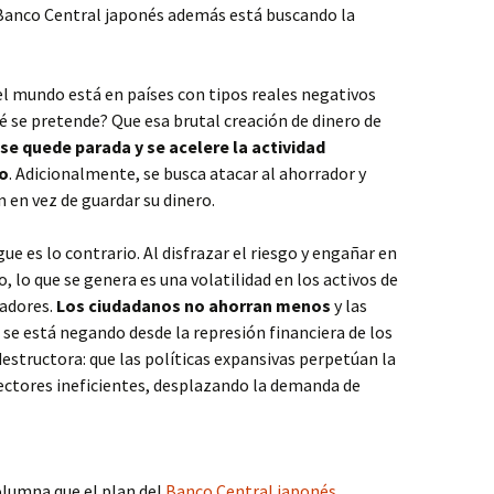
 Banco Central japonés además está buscando la
el mundo está en países con tipos reales negativos
ué se pretende? Que esa brutal creación de dinero de
se quede parada y se acelere la actividad
ro
. Adicionalmente, se busca atacar al ahorrador y
 en vez de guardar su dinero.
gue es lo contrario. Al disfrazar el riesgo y engañar en
o, lo que se genera es una volatilidad en los activos de
vadores.
Los ciudadanos no ahorran menos
y las
se está negando desde la represión financiera de los
estructora: que las políticas expansivas perpetúan la
sectores ineficientes, desplazando la demanda de
lumna que el plan del
Banco Central japonés