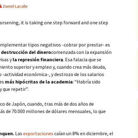
Daniel Lacalle
rsening, it is taking one step forward and one step
implementar tipos negativos -cobrar por prestar- es
 destrucción del dinero
comenzada con la expansión
visas y
la represión financiera
. Esa falacia que se
imiento superior y empleo y, cuando crea más deuda,
o -actividad económica-, y destrozo de los salarios
ses
más hipócritas de la academia
: “Habría sido
y que repetir”.
anco de Japón, cuando, tras más de dos años de
 de 70.000 millones de dólares mensuales, lo que
anquen.
Las
exportaciones
caían un 8% en diciembre, el