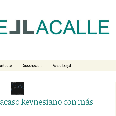
com
ontacto
Suscripción
Aviso Legal
fracaso keynesiano con más