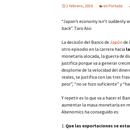
1 febrero, 2016
en Portada
“Japan’s economy isn’t suddenly wo
back”. Taro Aso
La decisión del Banco de
Japón
de 
otro episodio en la carrera hacia
la
monetaria alocada, la guerra de di
justifica porque va a generar crec
desplome de la velocidad del diner
reales, se justifica con las tres fra
peor”, “no se hizo suficiente” y “ha
Y repetir es lo que va a hacer el B
aumentar la masa monetaria en más
Abenomics ha conseguido es:
1.
Que las exportaciones se est