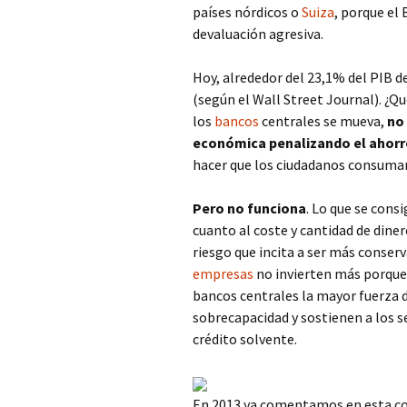
países nórdicos o
Suiza
, porque el
devaluación agresiva.
Hoy, alrededor del 23,1% del PIB d
(según el Wall Street Journal). ¿Q
los
bancos
centrales se mueva,
no 
económica penalizando el ahor
hacer que los ciudadanos consuman
Pero no funciona
. Lo que se consi
cuanto al coste y cantidad de diner
riesgo que incita a ser más conser
empresas
no invierten más porque 
bancos centrales la mayor fuerza d
sobrecapacidad y sostienen a los 
crédito solvente.
En 2013 ya comentamos en esta co