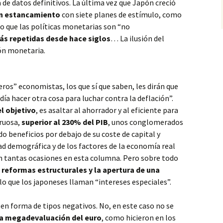
de datos definitivos. La última vez que Japón creció
en estancamiento
con siete planes de estímulo, como
do que las políticas monetarias son “no
ás repetidas desde hace siglos
… La ilusión del
ión monetaria.
ros” economistas, los que sí que saben, les dirán que
día hacer otra cosa para luchar contra la deflación”.
el objetivo
, es asaltar al ahorrador y al eficiente para
ruosa,
superior al 230% del PIB
, unos conglomerados
o beneficios por debajo de su coste de capital y
d demográfica y de los factores de la economía real
tantas ocasiones en esta columna. Pero sobre todo
 reformas estructurales y la apertura de una
 lo que los japoneses llaman “intereses especiales”.
 en forma de tipos negativos. No, en este caso no se
la megadevaluación del euro
, como hicieron en los