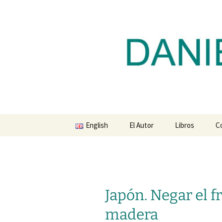
Blog de Daniel Lacalle
Saltar
al
contenido
dlacalle.
English
El Autor
Libros
C
Japón. Negar el 
madera