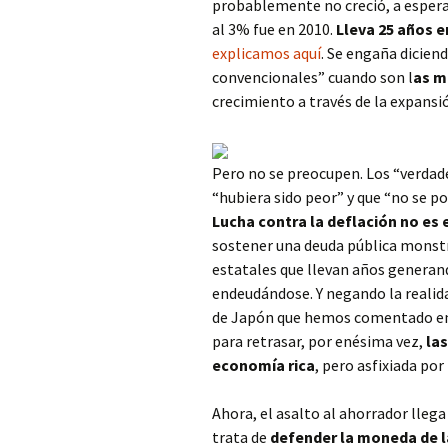
probablemente no creció, a espera 
al 3% fue en 2010.
Lleva 25 años 
explicamos aquí
. Se engaña dicien
convencionales” cuando son l
as m
crecimiento a través de la expans
Pero no se preocupen. Los “verdade
“hubiera sido peor” y que “no se po
Lucha contra la deflación no es 
sostener una deuda pública monst
estatales que llevan años generand
endeudándose. Y negando la realida
de Japón que hemos comentado en 
para retrasar, por enésima vez,
las
economía rica
, pero asfixiada por
Ahora, el asalto al ahorrador llega
trata de
defender la moneda de 