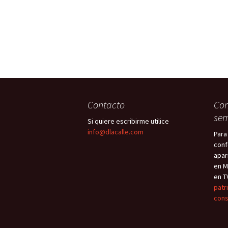
Contacto
Con
sem
Si quiere escribirme utilice
info@dlacalle.com
Para
conf
apar
en M
en T
patr
cons