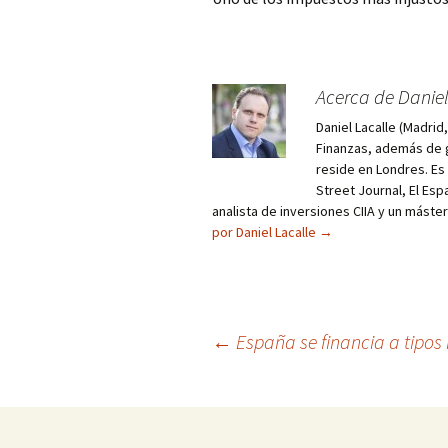
Acerca de Daniel
Daniel Lacalle (Madri
Finanzas, además de g
reside en Londres. E
Street Journal, El Esp
analista de inversiones CIIA y un máste
por Daniel Lacalle
→
Navegación
←
España se financia a tipos 
de
entradas