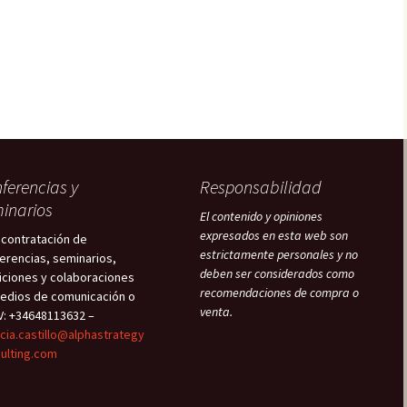
ferencias y
Responsabilidad
inarios
El contenido y opiniones
expresados en esta web son
 contratación de
estrictamente personales y no
erencias, seminarios,
deben ser considerados como
iciones y colaboraciones
recomendaciones de compra o
edios de comunicación o
venta.
V: +34648113632 –
icia.castillo@alphastrategy
ulting.com