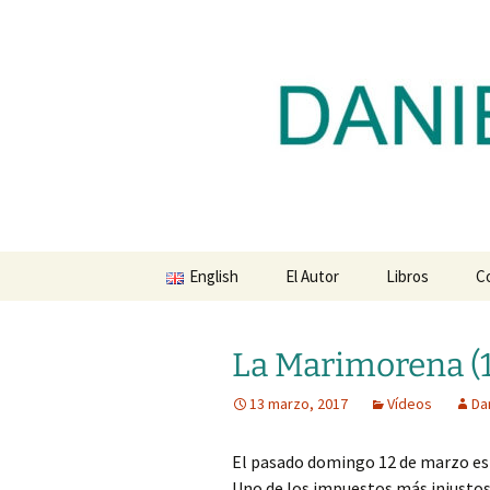
Blog de Daniel Lacalle
Saltar
al
contenido
dlacalle.
English
El Autor
Libros
C
La Marimorena (1
13 marzo, 2017
Vídeos
Da
El pasado domingo 12 de marzo es
Uno de los impuestos más injustos 