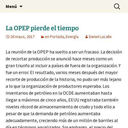
Blog de Daniel Lacalle
Saltar
Buscar:
dlacalle.com
Menú
al
contenido
La OPEP pierde el tiempo
26 mayo, 2017
en Portada
,
Energía
Daniel Lacalle
La reunión de la OPEP ha vuelto a ser un fracaso. La decisión
de recortar producción se anunció hace meses como un
gran triunfo al incluir a países de fuera de la organización. Y
fue un error. El resultado, varios meses después del mayor
recorte de producción de la historia, no pudo ser más lejano
a lo que la organización de productores esperaba. Los
inventarios de petróleo en la OCDE aumentaban hasta
llegar a máximos de cinco años, EEUU registraba también
niveles récord de almacenamiento de crudo y todo ello a
pesar de que la demanda de petróleo aumentaba
adecuadamente, creciendo más de un millón de barriles al
día en términos anualizados. Sin embargo, el precio del