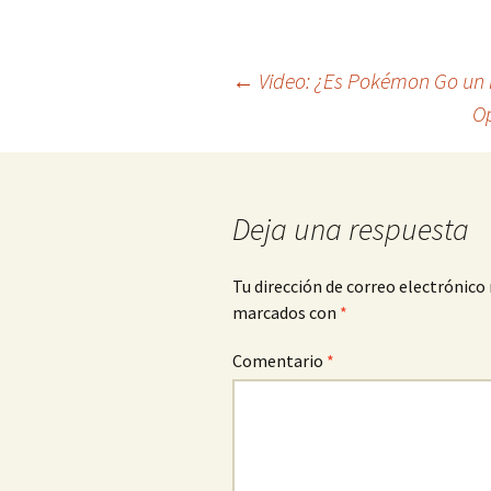
Navegación
←
Video: ¿Es Pokémon Go un 
Op
de
entradas
Deja una respuesta
Tu dirección de correo electrónico 
marcados con
*
Comentario
*