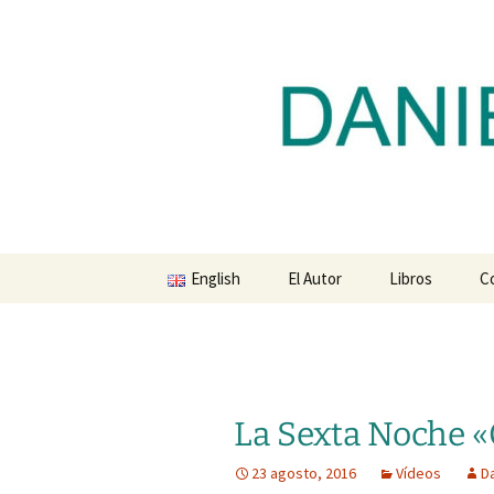
Blog de Daniel Lacalle
Saltar
al
contenido
dlacalle.
English
El Autor
Libros
C
La Sexta Noche «
23 agosto, 2016
Vídeos
Da