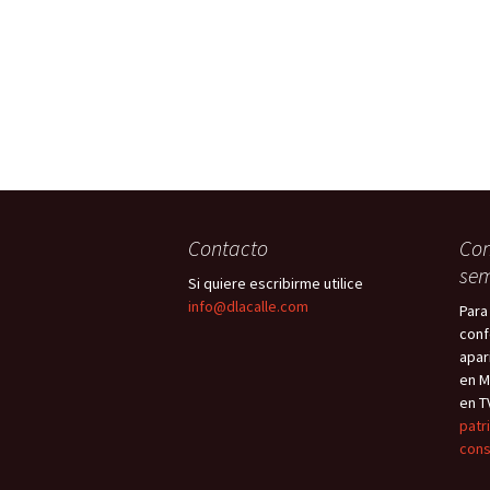
Contacto
Con
sem
Si quiere escribirme utilice
info@dlacalle.com
Para
conf
apar
en M
en T
patr
cons