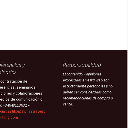
ferencias y
Responsabilidad
inarios
El contenido y opiniones
expresados en esta web son
 contratación de
estrictamente personales y no
erencias, seminarios,
deben ser considerados como
iciones y colaboraciones
recomendaciones de compra o
edios de comunicación o
venta.
V: +34648113632 –
icia.castillo@alphastrategy
ulting.com