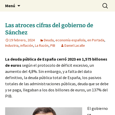
Blog de Daniel Lacalle
Saltar
Buscar:
dlacalle.com
Menú
al
contenido
Las atroces cifras del gobierno de
Sánchez
19 febrero, 2024
Deuda
,
economía española
,
en Portada
,
Industria
,
inflación
,
La Razón
,
PIB
Daniel Lacalle
La deuda pública de España cerró 2023 en 1,575 billones
de euros
según el protocolo de déficit excesivo, un
aumento del 4,8%. Sin embargo, y a falta del dato
definitivo, la deuda pública total de España, los pasivos
totales de las administraciones públicas, deuda que se debe
y se paga, llegaban a los dos billones de euros, un 137% del
PIB.
El gobierno
se