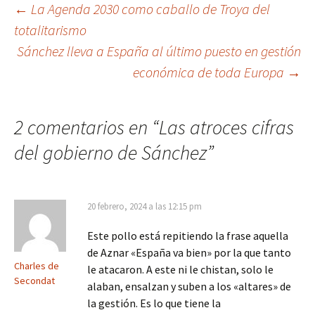
Navegación
←
La Agenda 2030 como caballo de Troya del
totalitarismo
de
Sánchez lleva a España al último puesto en gestión
entradas
económica de toda Europa
→
2 comentarios en “
Las atroces cifras
del gobierno de Sánchez
”
20 febrero, 2024 a las 12:15 pm
Este pollo está repitiendo la frase aquella
de Aznar «España va bien» por la que tanto
Charles de
le atacaron. A este ni le chistan, solo le
Secondat
alaban, ensalzan y suben a los «altares» de
la gestión. Es lo que tiene la