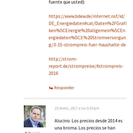
fuente que usted):
https://www.bdew.de/internet.nsf/id/
DE_Energiedaten#cat/Daten%2FGrafi
ken%5CEnergie%20allgemein%5CEn
ergiedaten%5C3.%20Stromversorgun
g/3-15-strompreis-fuer-haushalte-de
http://strom-
report.de/strompreise/#strompreis-
2016
Responder
22 enero, 2017 a las 5:19 pm
Alucino. Los precios desde 2014 es
una broma. Los precios se han