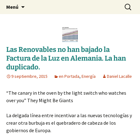
Blog de Daniel Lacalle
Saltar
Buscar:
dlacalle.com
Menú
al
contenido
Las Renovables no han bajado la
Factura de la Luz en Alemania. La han
duplicado.
9 septiembre, 2015
en Portada
,
Energía
Daniel Lacalle
“The canary in the oven by the light switch who watches
over you” They Might Be Giants
La delgada línea entre incentivar a las nuevas tecnologías y
crear otra burbuja es el quebradero de cabeza de los
gobiernos de Europa.