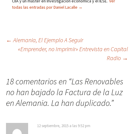
CIIA y un máster en Investigación económica y el IESE.
Ver
todas las entradas por Daniel Lacalle
→
Navegación
←
Alemania, El Ejemplo A Seguir
«Emprender, no Imprimir» Entrevista en Capital
de
Radio
→
entradas
18 comentarios en “
Las Renovables
no han bajado la Factura de la Luz
en Alemania. La han duplicado.
”
12 septiembre, 2015 a las 9:52 pm