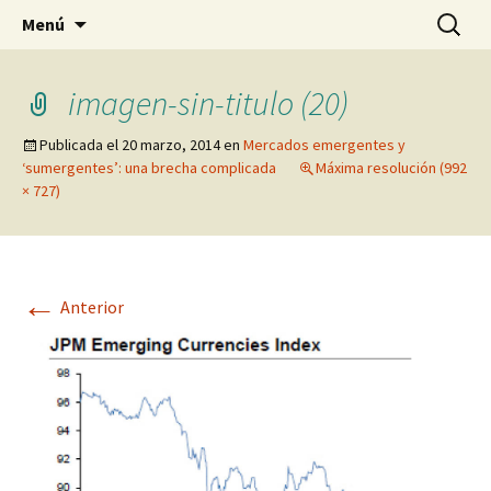
Blog de Daniel Lacalle
Saltar
Buscar:
dlacalle.com
Menú
al
contenido
imagen-sin-titulo (20)
Publicada el
20 marzo, 2014
en
Mercados emergentes y
‘sumergentes’: una brecha complicada
Máxima resolución (992
× 727)
←
Anterior