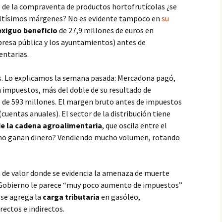
de la compraventa de productos hortofrutícolas ¿se
 altísimos márgenes? No es evidente tampoco en
su
exiguo beneficio
de 27,9 millones de euros en
presa pública y los ayuntamientos) antes de
entarias.
s. Lo explicamos la semana pasada: Mercadona pagó,
n impuestos, más del doble de su resultado de
o de 593 millones. El margen bruto antes de impuestos
cuentas anuales). El sector de la distribución tiene
e la cadena
agroalimentaria
, que oscila entre el
ómo ganan dinero? Vendiendo mucho volumen, rotando
de valor donde se evidencia la amenaza de muerte
al Gobierno le parece “muy poco aumento de impuestos”
se agrega la
carga tributaria
en gasóleo,
rectos e indirectos.