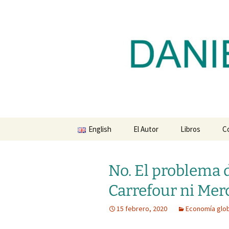
Blog de Daniel Lacalle
Saltar
al
contenido
dlacalle.
English
El Autor
Libros
C
No. El problema 
Carrefour ni Me
15 febrero, 2020
Economía glob