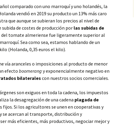
pañol comparado con uno marroquí y uno holandés, la
Holanda vendió en 2019 su producto un 13% más caro
tra que aunque se subieran los precios al nivel de
de subida de costes de producción por
las subidas de
n del tomate almeriense fue ligeramente superior al
 marroquí. Sea como sea, estamos hablando de un
ilo (Holanda, 0,35 euros el kilo).
mine vía aranceles o imposiciones al producto de menor
 un efecto
boomerang
y exponencialmente negativo en
ratados bilaterales
con nuestros socios comerciales.
márgenes son exiguos en toda la cadena, los impuestos
naliza la desagregación de una cadena
plagada de
s fijos. Si los agricultores se unen en cooperativas y
 se acercan al transporte, distribución y
ser más eficientes, más productivos, negociar mejor y