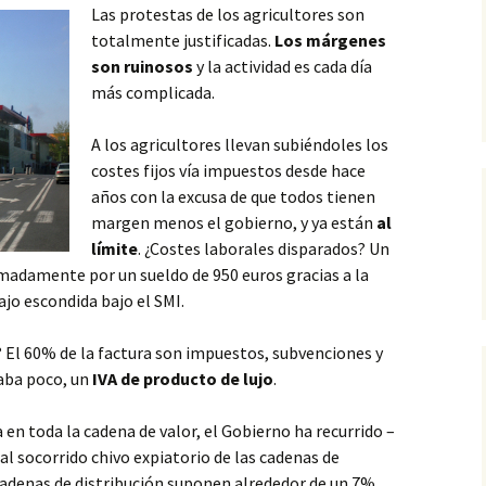
Las protestas de los agricultores son
totalmente justificadas.
Los márgenes
son ruinosos
y la actividad es cada día
más complicada.
A los agricultores llevan subiéndoles los
costes fijos vía impuestos desde hace
años con la excusa de que todos tienen
margen menos el gobierno, y ya están
al
límite
. ¿Costes laborales disparados? Un
madamente por un sueldo de 950 euros gracias a la
ajo escondida bajo el SMI.
? El 60% de la factura son impuestos, subvenciones y
taba poco, un
IVA de producto de lujo
.
a en toda la cadena de valor, el Gobierno ha recurrido –
l socorrido chivo expiatorio de las cadenas de
adenas de distribución suponen alrededor de un 7%