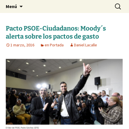
Blog de Daniel Lacalle
Saltar
Buscar:
dlacalle.com
Menú
al
contenido
Pacto PSOE-Ciudadanos: Moody´s
alerta sobre los pactos de gasto
1 marzo, 2016
en Portada
Daniel Lacalle