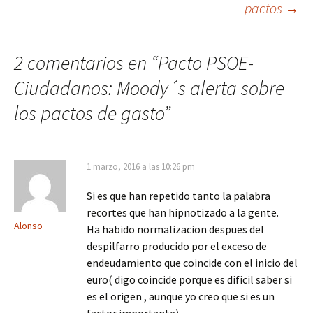
entradas
pactos
→
2 comentarios en “
Pacto PSOE-
Ciudadanos: Moody´s alerta sobre
los pactos de gasto
”
1 marzo, 2016 a las 10:26 pm
Si es que han repetido tanto la palabra
recortes que han hipnotizado a la gente.
Alonso
Ha habido normalizacion despues del
despilfarro producido por el exceso de
endeudamiento que coincide con el inicio del
euro( digo coincide porque es dificil saber si
es el origen , aunque yo creo que si es un
factor importante).