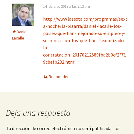
14 febrero, 2017 a las 7:12 pm
http://www.lasexta.com/programas/sext
a-noche/la-pizarra/daniel-lacalle-los-
Daniel
paises-que-han-mejorado-su-empleo-y-
Lacalle
su-renta-son-los-que-han-flexibilizado-
la-
contratacion_20170212589fba2b0cf2f71
9cbefb232.html
Responder
Deja una respuesta
Tu dirección de correo electrónico no será publicada.
Los