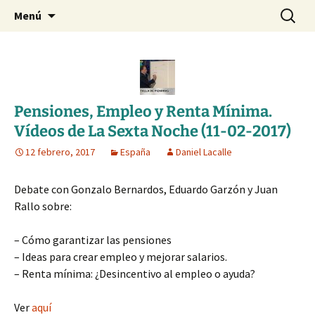
Blog de Daniel Lacalle
Saltar
Buscar:
dlacalle.com
Menú
al
contenido
Pensiones, Empleo y Renta Mínima.
Vídeos de La Sexta Noche (11-02-2017)
12 febrero, 2017
España
Daniel Lacalle
Debate con Gonzalo Bernardos, Eduardo Garzón y Juan
Rallo sobre:
– Cómo garantizar las pensiones
– Ideas para crear empleo y mejorar salarios.
– Renta mínima: ¿Desincentivo al empleo o ayuda?
Ver
aquí