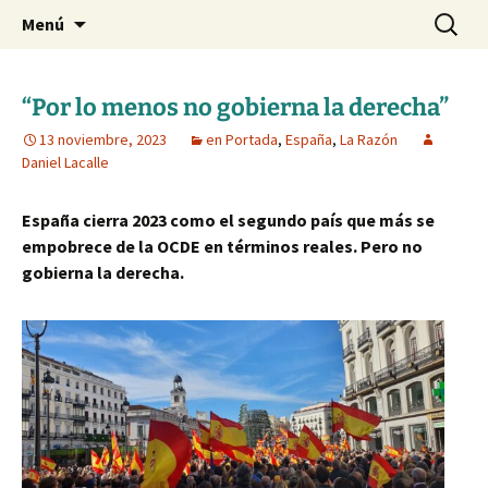
Blog de Daniel Lacalle
Saltar
Buscar:
dlacalle.com
Menú
al
contenido
“Por lo menos no gobierna la derecha”
13 noviembre, 2023
en Portada
,
España
,
La Razón
Daniel Lacalle
España cierra 2023 como el segundo país que más se
empobrece de la OCDE en términos reales. Pero no
gobierna la derecha.