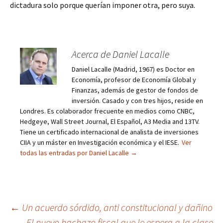
dictadura solo porque querían imponer otra, pero suya.
Acerca de Daniel Lacalle
Daniel Lacalle (Madrid, 1967) es Doctor en
Economía, profesor de Economía Global y
Finanzas, además de gestor de fondos de
inversión. Casado y con tres hijos, reside en
Londres. Es colaborador frecuente en medios como CNBC,
Hedgeye, Wall Street Journal, El Español, A3 Media and 13TV.
Tiene un certificado internacional de analista de inversiones
CIIA y un máster en Investigación económica y el IESE.
Ver
todas las entradas por Daniel Lacalle
→
Navegación
←
Un acuerdo sórdido, anti constitucional y dañino
El nuevo hachazo fiscal que le espera a la clase