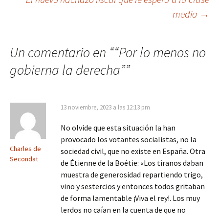
de
media
→
entradas
Un comentario en “
“Por lo menos no
gobierna la derecha”
”
13 noviembre, 2023 a las 12:13 pm
No olvide que esta situación la han
provocado los votantes socialistas, no la
Charles de
sociedad civil, que no existe en España. Otra
Secondat
de Étienne de la Boétie: «Los tiranos daban
muestra de generosidad repartiendo trigo,
vino y sestercios y entonces todos gritaban
de forma lamentable ¡Viva el rey!. Los muy
lerdos no caían en la cuenta de que no