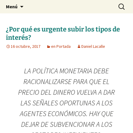
Blog de Daniel Lacalle
Saltar
Buscar:
dlacalle.com
Menú
al
contenido
¿Por qué es urgente subir los tipos de
interés?
16 octubre, 2017
en Portada
Daniel Lacalle
LA POLÍTICA MONETARIA DEBE
RACIONALIZARSE PARA QUE EL
PRECIO DEL DINERO VUELVA A DAR
LAS SEÑALES OPORTUNAS A LOS
AGENTES ECONÓMICOS. HAY QUE
DEJAR DE SUBVENCIONAR A LOS