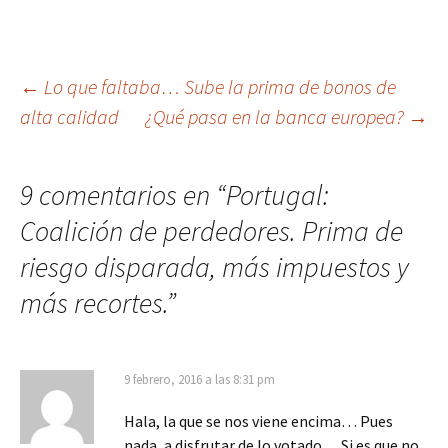
Navegación
←
Lo que faltaba… Sube la prima de bonos de
alta calidad
¿Qué pasa en la banca europea?
→
de
entradas
9 comentarios en “
Portugal:
Coalición de perdedores. Prima de
riesgo disparada, más impuestos y
más recortes.
”
9 febrero, 2016 a las 8:31 pm
Hala, la que se nos viene encima… Pues
nada, a disfrutar de lo votado… Si es que no