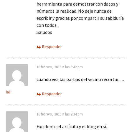
herramienta para demostrar con datos y
números la realidad. No deje nunca de
escribir y gracias por compartir su sabiduría
con todos.
Saludos
Responder
10 febrero, 2016 a las 6:42 pm
cuando vea las barbas del vecino recortar….
lali
Responder
16 febrero, 2016 a las 7:34 pm
Excelente el artículo y el blog en sí.