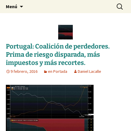
Blog de Daniel Lacalle
Saltar
Buscar:
dlacalle.com
Menú
al
contenido
Portugal: Coalición de perdedores.
Prima de riesgo disparada, más
impuestos y más recortes.
9 febrero, 2016
en Portada
Daniel Lacalle