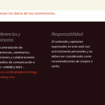
esan los datos de tus comentarios.
ferencias y
Responsabilidad
inarios
El contenido y opiniones
expresados en esta web son
 contratación de
estrictamente personales y no
erencias, seminarios,
deben ser considerados como
iciones y colaboraciones
recomendaciones de compra o
edios de comunicación o
venta.
V: +34648113632 –
icia.castillo@alphastrategy
ulting.com