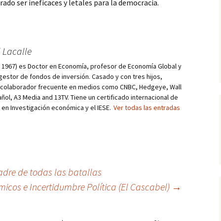
do ser ineficaces y letales para la democracia.
 Lacalle
d, 1967) es Doctor en Economía, profesor de Economía Global y
estor de fondos de inversión. Casado y con tres hijos,
s colaborador frecuente en medios como CNBC, Hedgeye, Wall
añol, A3 Media and 13TV. Tiene un certificado internacional de
r en Investigación económica y el IESE.
Ver todas las entradas
dre de todas las batallas
micos e Incertidumbre Política (El Cascabel)
→