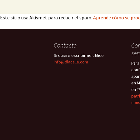
Este sitio usa Akismet para reducir el spam.
Aprende cómo se proc
Contacto
Con
sem
Si quiere escribirme utilice
info@dlacalle.com
Para
conf
apar
en M
en T
patr
cons