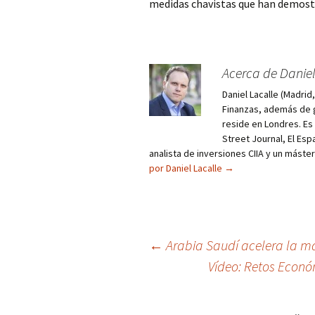
medidas chavistas que han demostra
Acerca de Daniel
Daniel Lacalle (Madri
Finanzas, además de g
reside en Londres. E
Street Journal, El Esp
analista de inversiones CIIA y un máste
por Daniel Lacalle
→
Navegación
←
Arabia Saudí acelera la ma
Vídeo: Retos Econó
de
entradas