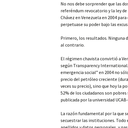
No nos debe sorprender que las do
referéndum revocatorio y la ley de
Chávez en Venezuela en 2004 para c
perpetuase su poder bajo las excusa
Primero, los resultados. Ninguna d
al contrario.
El régimen chavista convirtió a V
según Transparency International. 
emergencia social” en 2004 no sólo
precio del petróleo creciente (dur
veces su precio), sino que hoy la 
52% de los ciudadanos son pobres 
publicada por la universidad UCAB
La razón fundamental por la que s
secuestrar las instituciones. Todo
apellidos y datos personales, y pas