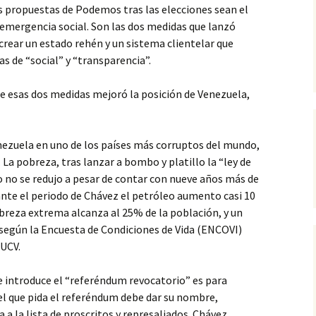
s propuestas de Podemos tras las elecciones sean el
 emergencia social. Son las dos medidas que lanzó
rear un estado rehén y un sistema clientelar que
s de “social” y “transparencia”.
e esas dos medidas mejoró la posición de Venezuela,
enezuela en uno de los países más corruptos del mundo,
La pobreza, tras lanzar a bombo y platillo la “ley de
 no se redujo a pesar de contar con nueve años más de
ante el periodo de Chávez el petróleo aumento casi 10
pobreza extrema alcanza al 25% de la población, y un
según la Encuesta de Condiciones de Vida (ENCOVI)
-UCV.
e introduce el “referéndum revocatorio” es para
 el que pida el referéndum debe dar su nombre,
a a la lista de proscritos y represaliados. Chávez