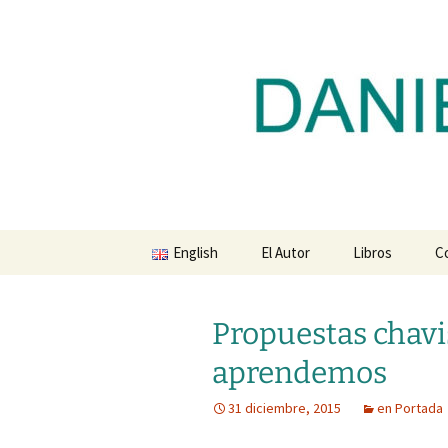
Blog de Daniel Lacalle
Saltar
al
contenido
dlacalle.
English
El Autor
Libros
C
Propuestas chavi
aprendemos
31 diciembre, 2015
en Portada