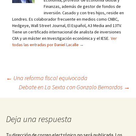
Economía, profesor de Economía Global y
Finanzas, además de gestor de fondos de
inversión. Casado y con tres hijos, reside en
Londres. Es colaborador frecuente en medios como CNBC,
Hedgeye, Wall Street Journal, El Español, A3 Media and 13TV.
Tiene un certificado internacional de analista de inversiones
CIIA y un máster en Investigación económica y el IESE.
Ver
todas las entradas por Daniel Lacalle
→
Navegación
←
Una reforma fiscal equivocada
Debate en La Sexta con Gonzalo Bernardos
→
de
entradas
Deja una respuesta
Tu dirección de correo electrónico no será publicada.
Los