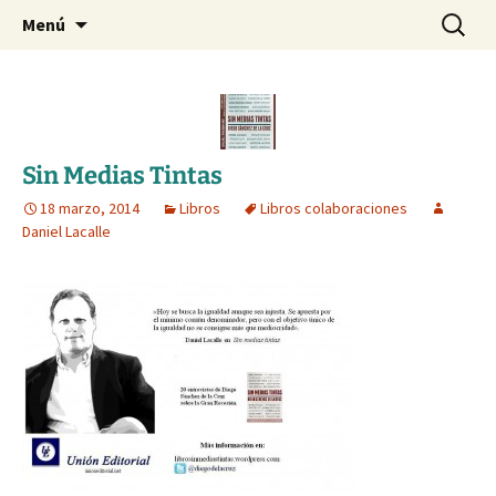
Blog de Daniel Lacalle
Saltar
Buscar:
dlacalle.com
Menú
al
contenido
Sin Medias Tintas
18 marzo, 2014
Libros
Libros colaboraciones
Daniel Lacalle