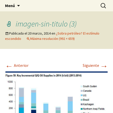
Blog de Daniel Lacalle
Saltar
Buscar:
dlacalle.com
Menú
al
contenido
imagen-sin-titulo (3)
Publicada el
20 marzo, 2014
en
¿Sobra petróleo? El estímulo
escondido
Máxima resolución (992 × 659)
←
→
Anterior
Siguiente