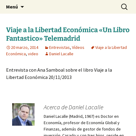
Blog de Daniel Lacalle
Saltar
Buscar:
dlacalle.com
Menú
al
contenido
Viaje a la Libertad Económica «Un Libro
Fantastico» Telemadrid
20 marzo, 2014
Entrevistas
,
Vídeos
Viaje a la Libertad
Económica
,
video
Daniel Lacalle
Entrevista con Ana Samboal sobre el libro Viaje a la
Libertad Económica 20/11/2013
Acerca de Daniel Lacalle
Daniel Lacalle (Madrid, 1967) es Doctor en
Economía, profesor de Economía Global y
Finanzas, además de gestor de fondos de
inversión. Casado y con tres hijos, reside en