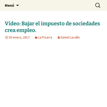
Blog de Daniel Lacalle
Saltar
Buscar:
dlacalle.com
Menú
al
contenido
Vídeo: Bajar el impuesto de sociedades
crea empleo.
30 enero, 2017
La Pizarra
Daniel Lacalle