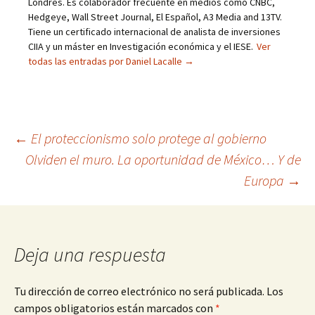
Londres. Es colaborador frecuente en medios como CNBC,
Hedgeye, Wall Street Journal, El Español, A3 Media and 13TV.
Tiene un certificado internacional de analista de inversiones
CIIA y un máster en Investigación económica y el IESE.
Ver
todas las entradas por Daniel Lacalle
→
Navegación
←
El proteccionismo solo protege al gobierno
Olviden el muro. La oportunidad de México… Y de
de
Europa
→
entradas
Deja una respuesta
Tu dirección de correo electrónico no será publicada.
Los
campos obligatorios están marcados con
*