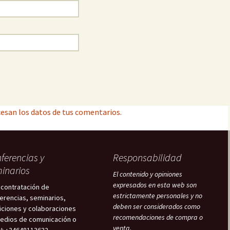
esan los datos de tus comentarios.
ferencias y
Responsabilidad
inarios
El contenido y opiniones
expresados en esta web son
 contratación de
estrictamente personales y no
erencias, seminarios,
deben ser considerados como
iciones y colaboraciones
recomendaciones de compra o
edios de comunicación o
venta.