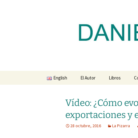
Blog de Daniel Lacalle
Saltar
al
contenido
dlacalle.
English
El Autor
Libros
C
Vídeo: ¿Cómo evo
exportaciones y e
28 octubre, 2016
La Pizarra