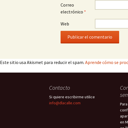
Correo
electrónico
*
Web
Este sitio usa Akismet para reducir el spam.
Aprende cómo se proc
Contacto
Con
sem
Si quiere escribirme utilice
info@dlacalle.com
Para
conf
apar
en M