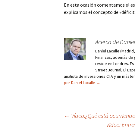
En esta ocasión comentamos el est
explicamos el concepto de «déficit
Acerca de Daniel
Daniel Lacalle (Madri
Finanzas, además de g
reside en Londres. E
Street Journal, El Esp
analista de inversiones CIIA y un máste
por Daniel Lacalle
→
Navegación
←
Vídeo:¿Qué está ocurriendo
Video: Entr
de