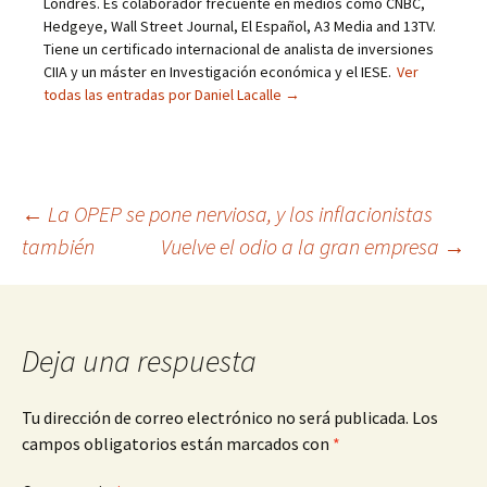
Londres. Es colaborador frecuente en medios como CNBC,
Hedgeye, Wall Street Journal, El Español, A3 Media and 13TV.
Tiene un certificado internacional de analista de inversiones
CIIA y un máster en Investigación económica y el IESE.
Ver
todas las entradas por Daniel Lacalle
→
Navegación
←
La OPEP se pone nerviosa, y los inflacionistas
también
Vuelve el odio a la gran empresa
→
de
entradas
Deja una respuesta
Tu dirección de correo electrónico no será publicada.
Los
campos obligatorios están marcados con
*