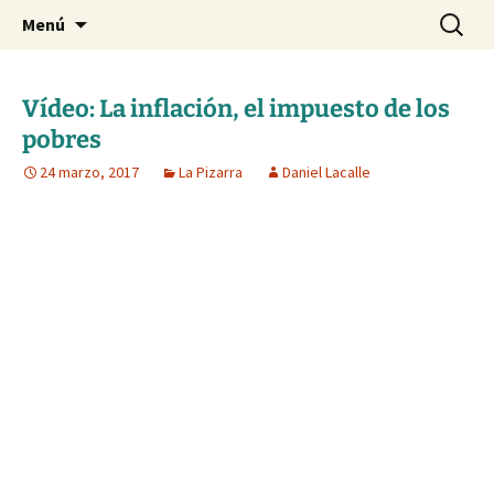
Blog de Daniel Lacalle
Saltar
Buscar:
dlacalle.com
Menú
al
contenido
Vídeo: La inflación, el impuesto de los
pobres
24 marzo, 2017
La Pizarra
Daniel Lacalle