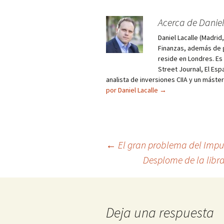
Acerca de Daniel
Daniel Lacalle (Madri
Finanzas, además de g
reside en Londres. E
Street Journal, El Esp
analista de inversiones CIIA y un máste
por Daniel Lacalle
→
Navegación
←
El gran problema del Impu
Desplome de la libra
de
entradas
Deja una respuesta