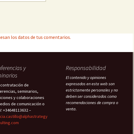
esan los datos de tus comentarios.
ferencias y
Responsabilidad
inarios
El contenido y opiniones
expresados en esta web son
 contratación de
estrictamente personales y no
erencias, seminarios,
deben ser considerados como
iciones y colaboraciones
recomendaciones de compra o
edios de comunicación o
venta.
V: +34648113632 –
icia.castillo@alphastrategy
ulting.com