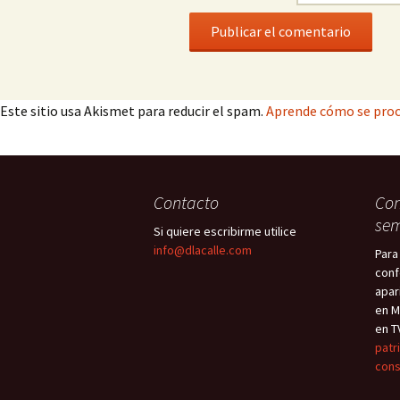
Este sitio usa Akismet para reducir el spam.
Aprende cómo se proc
Contacto
Con
sem
Si quiere escribirme utilice
info@dlacalle.com
Para
conf
apar
en M
en T
patr
cons