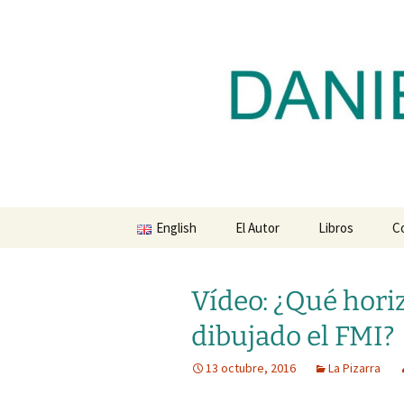
Blog de Daniel Lacalle
Saltar
al
contenido
dlacalle.
English
El Autor
Libros
C
Vídeo: ¿Qué hor
dibujado el FMI?
13 octubre, 2016
La Pizarra