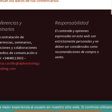
esan los datos de tus comentarios.
ferencias y
Responsabilidad
inarios
El contenido y opiniones
expresados en esta web son
 contratación de
estrictamente personales y no
erencias, seminarios,
deben ser considerados como
iciones y colaboraciones
recomendaciones de compra o
edios de comunicación o
venta.
V: +34648113632 –
icia.castillo@alphastrategy
ulting.com
 mejor experiencia al usuario en nuestro sitio web. Si continúa utiliza