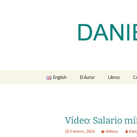
Blog de Daniel Lacalle
Saltar
al
contenido
dlacalle.
English
El Autor
Libros
C
Vídeo: Salario m
5 enero, 2016
Vídeos
Dani