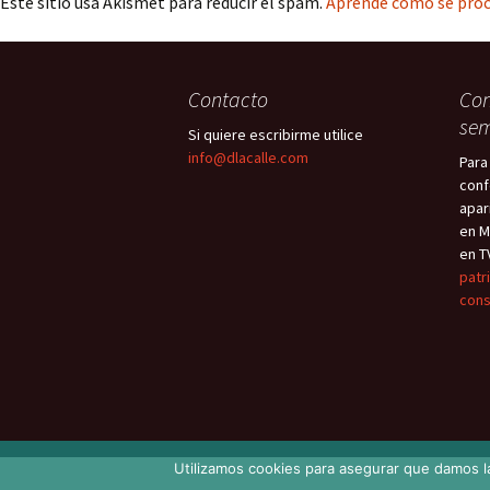
Este sitio usa Akismet para reducir el spam.
Aprende cómo se proc
Contacto
Con
sem
Si quiere escribirme utilice
info@dlacalle.com
Para
conf
apar
en M
en T
patr
cons
Utilizamos cookies para asegurar que damos la