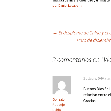
analista de inversiones CIIA y un máste
por Daniel Lacalle
→
Navegación
←
El desplome de China y el 
Paro de diciembre
de
entradas
2 comentarios en “
Ví
2 octubre, 2016 a la
Buenos Dias Sr. 
relación entre e
Gonzalo
Gracias.
Requejo
Rubio