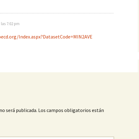
 las 7:02 pm
.oecd.org/Index.aspx?DatasetCode=MIN2AVE
no será publicada.
Los campos obligatorios están