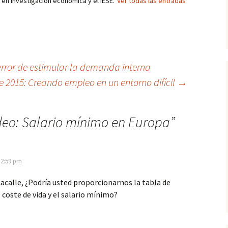
r en Investigación económica y el IESE.
Ver todas las entradas
error de estimular la demanda interna
 2015: Creando empleo en un entorno difícil
→
deo: Salario mínimo en Europa
”
s 2:59 pm
Lacalle, ¿Podría usted proporcionarnos la tabla de
l coste de vida y el salario mínimo?