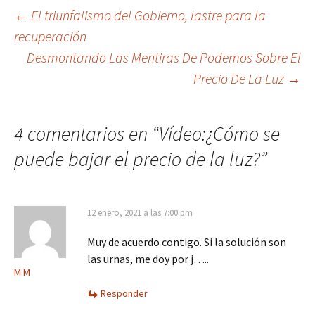
Navegación
←
El triunfalismo del Gobierno, lastre para la
recuperación
de
Desmontando Las Mentiras De Podemos Sobre El
entradas
Precio De La Luz
→
4 comentarios en “
Vídeo:¿Cómo se
puede bajar el precio de la luz?
”
12 enero, 2021 a las 7:00 pm
Muy de acuerdo contigo. Si la solución son
las urnas, me doy por j…..
M.M
Responder