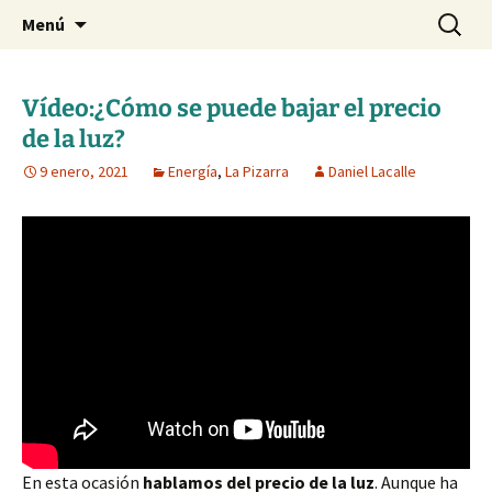
Blog de Daniel Lacalle
Saltar
Buscar:
dlacalle.com
Menú
al
contenido
Vídeo:¿Cómo se puede bajar el precio
de la luz?
9 enero, 2021
Energía
,
La Pizarra
Daniel Lacalle
En esta ocasión
hablamos del precio de la luz
. Aunque ha