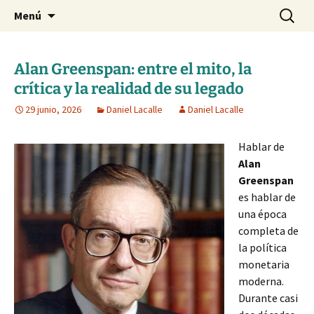
Blog de Daniel Lacalle
Saltar
Buscar:
dlacalle.com
Menú
al
contenido
Alan Greenspan: entre el mito, la
crítica y la realidad de su legado
29 junio, 2026
Daniel Lacalle
Daniel Lacalle
Hablar de
Alan
Greenspan
es hablar de
una época
completa de
la política
monetaria
moderna.
Durante casi