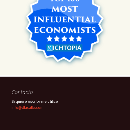
Contacto
Si quiere escribirme utilice
info@dlacalle.com