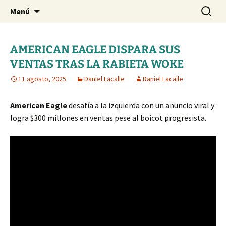
Blog de Daniel Lacalle
Saltar
Buscar:
dlacalle.com
Menú
al
contenido
AMERICAN EAGLE DISPARA SUS
VENTAS TRAS LA RABIETA WOKE
11 agosto, 2025
Daniel Lacalle
Daniel Lacalle
American Eagle
desafía a la izquierda con un anuncio viral y
logra $300 millones en ventas pese al boicot progresista.