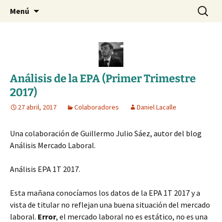
Blog de Daniel Lacalle
Saltar
Buscar:
dlacalle.com
Menú
al
contenido
Análisis de la EPA (Primer Trimestre
2017)
27 abril, 2017
Colaboradores
Daniel Lacalle
Una colaboración de Guillermo Julio Sáez, autor del blog
Análisis Mercado Laboral.
Análisis EPA 1T 2017.
Esta mañana conocíamos los datos de la EPA 1T 2017 y a
vista de titular no reflejan una buena situación del mercado
laboral.
Error
, el mercado laboral no es estático, no es una