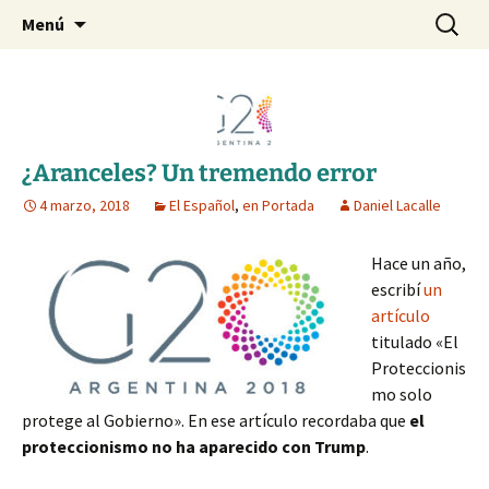
Blog de Daniel Lacalle
Saltar
Buscar:
dlacalle.com
Menú
al
contenido
¿Aranceles? Un tremendo error
4 marzo, 2018
El Español
,
en Portada
Daniel Lacalle
Hace un año,
escribí
un
artículo
titulado «El
Proteccionis
mo solo
protege al Gobierno». En ese artículo recordaba que
el
proteccionismo no ha aparecido con Trump
.