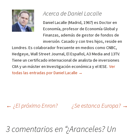
Acerca de Daniel Lacalle
Daniel Lacalle (Madrid, 1967) es Doctor en
Economía, profesor de Economía Global y
Finanzas, además de gestor de fondos de
inversión. Casado y con tres hijos, reside en
Londres. Es colaborador frecuente en medios como CNBC,
Hedgeye, Wall Street Journal, El Español, A3 Media and 13TV.
Tiene un certificado internacional de analista de inversiones
CIIA y un máster en Investigación económica y el IESE.
Ver
todas las entradas por Daniel Lacalle
→
Navegación
←
¿El próximo Enron?
¿Se estanca Europa?
→
de
3 comentarios en “
¿Aranceles? Un
entradas