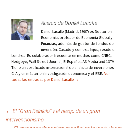
Acerca de Daniel Lacalle
Daniel Lacalle (Madrid, 1967) es Doctor en
Economía, profesor de Economía Global y
Finanzas, además de gestor de fondos de
inversión. Casado y con tres hijos, reside en
Londres. Es colaborador frecuente en medios como CNBC,
Hedgeye, Wall Street Journal, El Español, A3 Media and 13TV.
Tiene un certificado internacional de analista de inversiones
CIIA y un máster en Investigación económica y el IESE.
Ver
todas las entradas por Daniel Lacalle
→
Navegación
←
El “Gran Reinicio” y el riesgo de un gran
intervencionismo
de
El escenario financiero español ante las fusiones