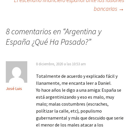
entradas
bancarias
→
8 comentarios en “
Argentina y
España ¿Qué Ha Pasado?
”
8 diciembre, 2020 a las 10:53 am
Totalmente de acuerdo y explicado fácil y
llanamente, me encanta leer a Daniel.
José Luis
Yo hace años le digo a una amiga: España se
está argentinizando y eso es malo, muy
malo; malas costumbres (escraches,
polítizar la calle, etc), populismo
gubernamental y más que descuido que serie
el menor de los males atacar a los