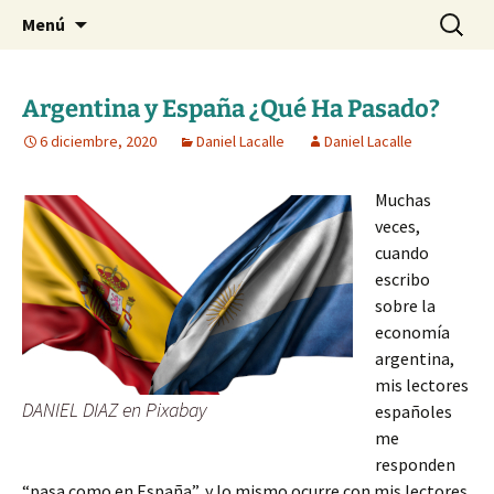
Blog de Daniel Lacalle
Saltar
Buscar:
dlacalle.com
Menú
al
contenido
Argentina y España ¿Qué Ha Pasado?
6 diciembre, 2020
Daniel Lacalle
Daniel Lacalle
Muchas
veces,
cuando
escribo
sobre la
economía
argentina,
mis lectores
DANIEL DIAZ en Pixabay
españoles
me
responden
“pasa como en España”, y lo mismo ocurre con mis lectores