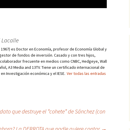
 Lacalle
d, 1967) es Doctor en Economía, profesor de Economía Global y
estor de fondos de inversión. Casado y con tres hijos,
s colaborador frecuente en medios como CNBC, Hedgeye, Wall
añol, A3 Media and 13TV. Tiene un certificado internacional de
r en Investigación económica y el IESE.
Ver todas las entradas
ato que destruye el “cohete” de Sánchez (con
 ahora? La DERROTA que nadie quiere contar
→