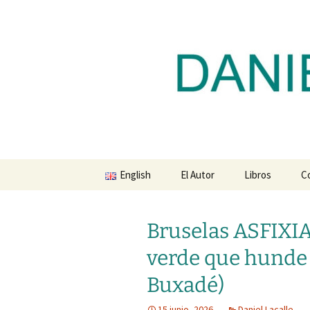
Blog de Daniel Lacalle
Saltar
al
contenido
dlacalle.
English
El Autor
Libros
C
Bruselas ASFIXIA
verde que hunde a
Buxadé)
15 junio, 2026
Daniel Lacalle