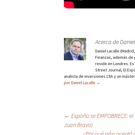
Acerca de Daniel
Daniel Lacalle (Madri
Finanzas, además de g
reside en Londres. E
Street Journal, El Esp
analista de inversiones CIIA y un máste
por Daniel Lacalle
→
Navegación
←
España se EMPOBRECE: el d
Juan Bravo)
de
¿Por qué Irán aceptó