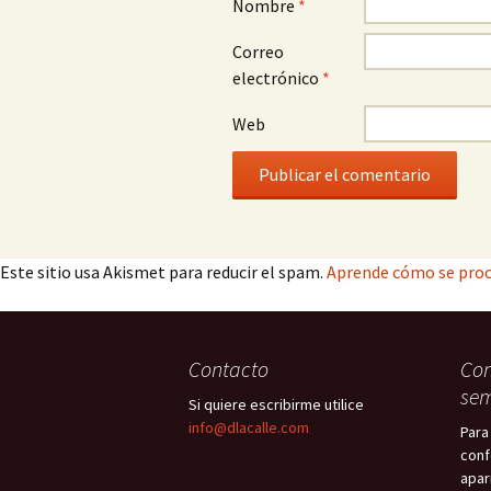
Nombre
*
Correo
electrónico
*
Web
Este sitio usa Akismet para reducir el spam.
Aprende cómo se proc
Contacto
Con
sem
Si quiere escribirme utilice
info@dlacalle.com
Para
conf
apar