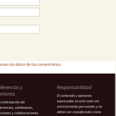
esan los datos de tus comentarios.
ferencias y
Responsabilidad
inarios
El contenido y opiniones
expresados en esta web son
 contratación de
estrictamente personales y no
erencias, seminarios,
deben ser considerados como
iciones y colaboraciones