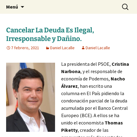
Blog de Daniel Lacalle
Saltar
Buscar:
dlacalle.com
Menú
al
contenido
Cancelar La Deuda Es Ilegal,
Irresponsable y Dañino.
7 febrero, 2021
Daniel Lacalle
Daniel Lacalle
La presidenta del PSOE,
Cristina
Narbona
, y el responsable de
economía de Podemos,
Nacho
Álvarez
, han escrito una
columna en El País pidiendo la
condonación parcial de la deuda
acumulada por el Banco Central
Europeo (BCE). A ellos se ha
unido el economista
Thomas
Piketty
, creador de las