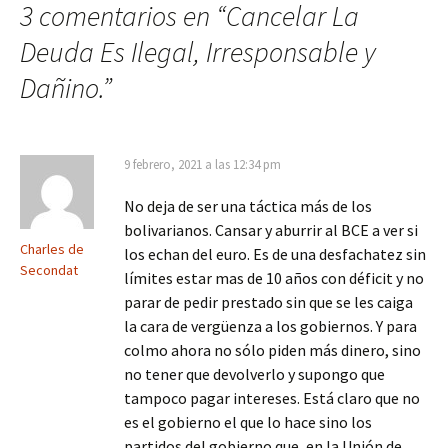
3 comentarios en “
Cancelar La
Deuda Es Ilegal, Irresponsable y
Dañino.
”
9 febrero, 2021 a las 12:34 pm
No deja de ser una táctica más de los
bolivarianos. Cansar y aburrir al BCE a ver si
Charles de
los echan del euro. Es de una desfachatez sin
Secondat
límites estar mas de 10 años con déficit y no
parar de pedir prestado sin que se les caiga
la cara de vergüenza a los gobiernos. Y para
colmo ahora no sólo piden más dinero, sino
no tener que devolverlo y supongo que
tampoco pagar intereses. Está claro que no
es el gobierno el que lo hace sino los
partidos del gobierno que, en la Unión de