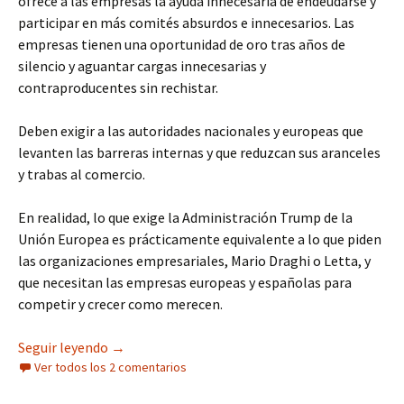
ofrece a las empresas la ayuda innecesaria de endeudarse y
participar en más comités absurdos e innecesarios. Las
empresas tienen una oportunidad de oro tras años de
silencio y aguantar cargas innecesarias y
contraproducentes sin rechistar.
Deben exigir a las autoridades nacionales y europeas que
levanten las barreras internas y que reduzcan sus aranceles
y trabas al comercio.
En realidad, lo que exige la Administración Trump de la
Unión Europea es prácticamente equivalente a lo que piden
las organizaciones empresariales, Mario Draghi o Letta, y
que necesitan las empresas europeas y españolas para
competir y crecer como merecen.
La negociación arancelaria, la mejor oportunid
Seguir leyendo
→
Ver todos los 2 comentarios