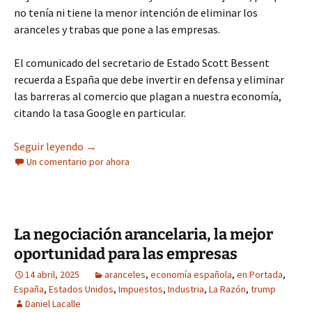
no tenía ni tiene la menor intención de eliminar los
aranceles y trabas que pone a las empresas.
El comunicado del secretario de Estado Scott Bessent
recuerda a España que debe invertir en defensa y eliminar
las barreras al comercio que plagan a nuestra economía,
citando la tasa Google en particular.
La Casa Blanca tiene razón: Sánchez, Cuerpo y s
Seguir leyendo
→
Un comentario por ahora
La negociación arancelaria, la mejor
oportunidad para las empresas
14 abril, 2025
aranceles
,
economía española
,
en Portada
,
España
,
Estados Unidos
,
Impuestos
,
Industria
,
La Razón
,
trump
Daniel Lacalle