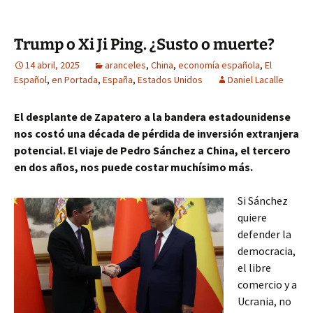
Trump o Xi Ji Ping. ¿Susto o muerte?
14 abril, 2025
aranceles
,
China
,
economía española
,
El
Español
,
en Portada
,
España
,
Estados Unidos
Daniel Lacalle
El desplante de Zapatero a la bandera estadounidense
nos costó una década de pérdida de inversión extranjera
potencial. El viaje de Pedro Sánchez a China, el tercero
en dos años, nos puede costar muchísimo más.
Si Sánchez
quiere
defender la
democracia,
el libre
comercio y a
Ucrania, no