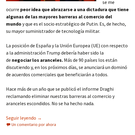
se me
ocurre
peor idea que abrazarse a una dictadura que tiene
algunas de las mayores barreras al comercio del
mundo
y que es el socio estratégico de Putin. Es, de hecho,
su mayor suministrador de tecnología militar.
La posición de España y la Unión Europea (UE) con respecto
a la administración Trump debería haber sido la
de
negociar los aranceles.
Más de 90 países los están
discutiendo y, en los próximos días, se anunciará un dominó
de acuerdos comerciales que beneficiarán a todos.
Hace más de un año que se publicó el informe Draghi
reclamando eliminar nuestras barreras al comercio y
aranceles escondidos. No se ha hecho nada.
Trump o Xi Ji Ping. ¿Susto o muerte?
Seguir leyendo
→
Un comentario por ahora