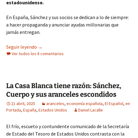
estadounidense.
En España, Sánchez y sus socios se dedican a lo de siempre:
a hacer propaganda y anunciar ayudas millonarias que
jamás entregan.
El acuerdo entre EE UU y Reino Unido, ejemplo 
Seguir leyendo
→
Ver todos los 8 comentarios
La Casa Blanca tiene razón: Sánchez,
Cuerpo y sus aranceles escondidos
21 abril, 2025
aranceles
,
economía española
,
El Español
,
en
Portada
,
España
,
Estados Unidos
Daniel Lacalle
El frío, escueto y contundente comunicado de la Secretaría
de Estado del Tesoro de Estados Unidos contrasta con la