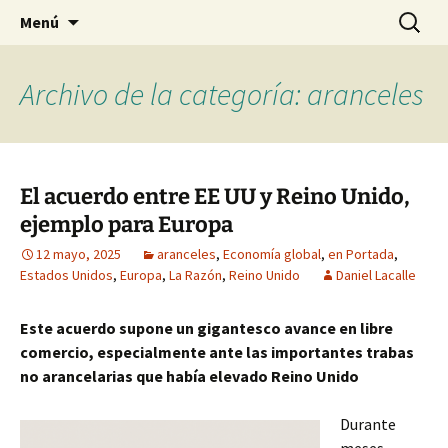
Blog de Daniel Lacalle
Saltar
Buscar:
dlacalle.com
Menú
al
contenido
Archivo de la categoría: aranceles
El acuerdo entre EE UU y Reino Unido,
ejemplo para Europa
12 mayo, 2025
aranceles
,
Economía global
,
en Portada
,
Estados Unidos
,
Europa
,
La Razón
,
Reino Unido
Daniel Lacalle
Este acuerdo supone un gigantesco avance en libre
comercio, especialmente ante las importantes trabas
no arancelarias que había elevado Reino Unido
Durante