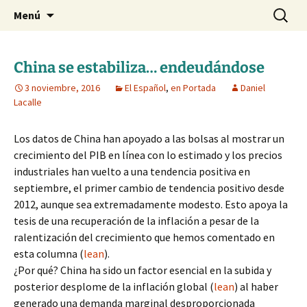
Blog de Daniel Lacalle
Saltar
Buscar:
dlacalle.com
Menú
al
contenido
China se estabiliza… endeudándose
3 noviembre, 2016
El Español
,
en Portada
Daniel
Lacalle
Los datos de China han apoyado a las bolsas al mostrar un
crecimiento del PIB en línea con lo estimado y los precios
industriales han vuelto a una tendencia positiva en
septiembre, el primer cambio de tendencia positivo desde
2012, aunque sea extremadamente modesto. Esto apoya la
tesis de una recuperación de la inflación a pesar de la
ralentización del crecimiento que hemos comentado en
esta columna (
lean
).
¿Por qué? China ha sido un factor esencial en la subida y
posterior desplome de la inflación global (
lean
) al haber
generado una demanda marginal desproporcionada