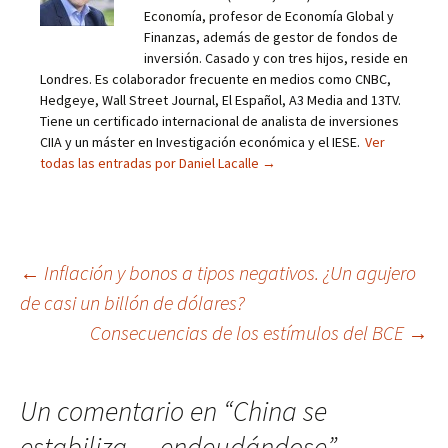
Economía, profesor de Economía Global y
Finanzas, además de gestor de fondos de
inversión. Casado y con tres hijos, reside en
Londres. Es colaborador frecuente en medios como CNBC,
Hedgeye, Wall Street Journal, El Español, A3 Media and 13TV.
Tiene un certificado internacional de analista de inversiones
CIIA y un máster en Investigación económica y el IESE.
Ver
todas las entradas por Daniel Lacalle
→
Navegación
←
Inflación y bonos a tipos negativos. ¿Un agujero
de casi un billón de dólares?
de
Consecuencias de los estímulos del BCE
→
entradas
Un comentario en “
China se
estabiliza… endeudándose
”