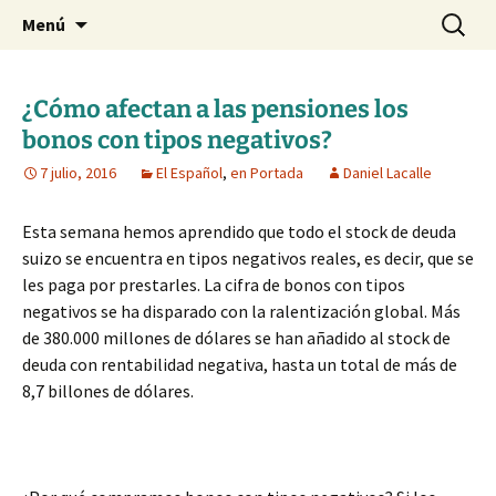
Blog de Daniel Lacalle
Saltar
Buscar:
dlacalle.com
Menú
al
contenido
¿Cómo afectan a las pensiones los
bonos con tipos negativos?
7 julio, 2016
El Español
,
en Portada
Daniel Lacalle
Esta semana hemos aprendido que todo el stock de deuda
suizo se encuentra en tipos negativos reales, es decir, que se
les paga por prestarles. La cifra de bonos con tipos
negativos se ha disparado con la ralentización global. Más
de 380.000 millones de dólares se han añadido al stock de
deuda con rentabilidad negativa, hasta un total de más de
8,7 billones de dólares.