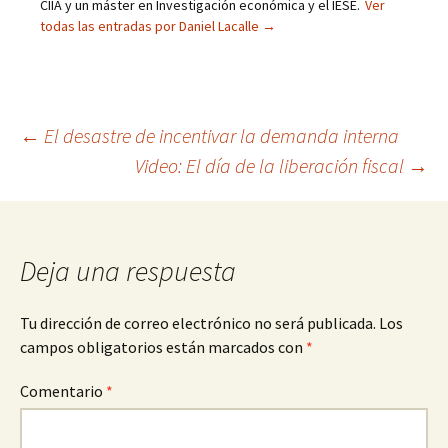
CIIA y un máster en Investigación económica y el IESE.
Ver
todas las entradas por Daniel Lacalle
→
Navegación
←
El desastre de incentivar la demanda interna
Video: El día de la liberación fiscal
→
de
entradas
Deja una respuesta
Tu dirección de correo electrónico no será publicada.
Los
campos obligatorios están marcados con
*
Comentario
*