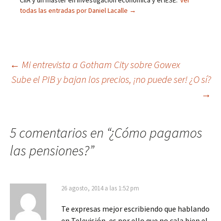
CIIA y un máster en Investigación económica y el IESE.
Ver
todas las entradas por Daniel Lacalle
→
Navegación
←
Mi entrevista a Gotham City sobre Gowex
Sube el PIB y bajan los precios, ¡no puede ser! ¿O sí?
de
→
entradas
5 comentarios en “
¿Cómo pagamos
las pensiones?
”
26 agosto, 2014 a las 1:52 pm
Te expresas mejor escribiendo que hablando
en Televisión, es por ello que no cala bien el