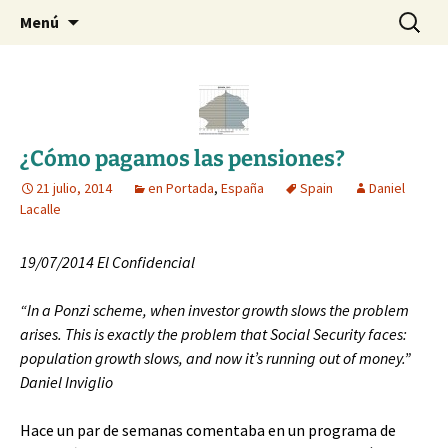
Blog de Daniel Lacalle
Saltar
Buscar:
dlacalle.com
Menú
al
contenido
¿Cómo pagamos las pensiones?
21 julio, 2014
en Portada
,
España
Spain
Daniel
Lacalle
19/07/2014 El Confidencial
“In a Ponzi scheme, when investor growth slows the problem
arises. This is exactly the problem that Social Security faces:
population growth slows, and now it’s running out of money.”
Daniel Inviglio
Hace un par de semanas comentaba en un programa de