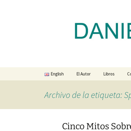
Blog de Daniel Lacalle
Saltar
al
contenido
dlacalle.
English
El Autor
Libros
C
Archivo de la etiqueta: S
Cinco Mitos Sobre