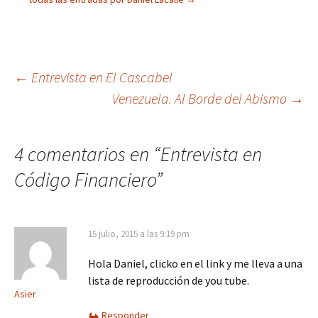
Navegación
←
Entrevista en El Cascabel
Venezuela. Al Borde del Abismo
→
de
entradas
4 comentarios en “
Entrevista en
Código Financiero
”
15 julio, 2015 a las 9:19 pm
Hola Daniel, clicko en el link y me lleva a una
lista de reproducción de you tube.
Asier
Responder