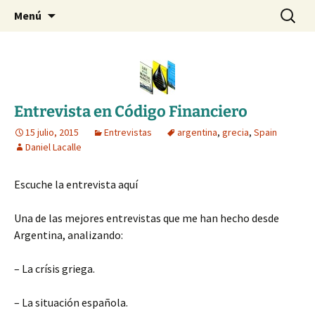
Blog de Daniel Lacalle
Saltar
Buscar:
dlacalle.com
Menú
al
contenido
Entrevista en Código Financiero
15 julio, 2015
Entrevistas
argentina
,
grecia
,
Spain
Daniel Lacalle
Escuche la entrevista aquí
Una de las mejores entrevistas que me han hecho desde
Argentina, analizando:
– La crísis griega.
– La situación española.