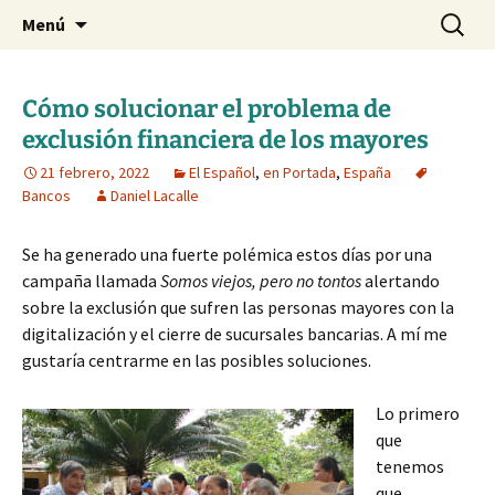
Blog de Daniel Lacalle
Saltar
Buscar:
dlacalle.com
Menú
al
contenido
Cómo solucionar el problema de
exclusión financiera de los mayores
21 febrero, 2022
El Español
,
en Portada
,
España
Bancos
Daniel Lacalle
Se ha generado una fuerte polémica estos días por una
campaña llamada
Somos viejos, pero no tontos
alertando
sobre la exclusión que sufren las personas mayores con la
digitalización y el cierre de sucursales bancarias. A mí me
gustaría centrarme en las posibles soluciones.
Lo primero
que
tenemos
que