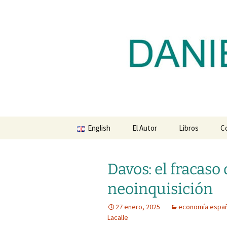
Blog de Daniel Lacalle
Saltar
al
contenido
dlacalle.
English
El Autor
Libros
C
Davos: el fracaso 
neoinquisición
27 enero, 2025
economía espa
Lacalle