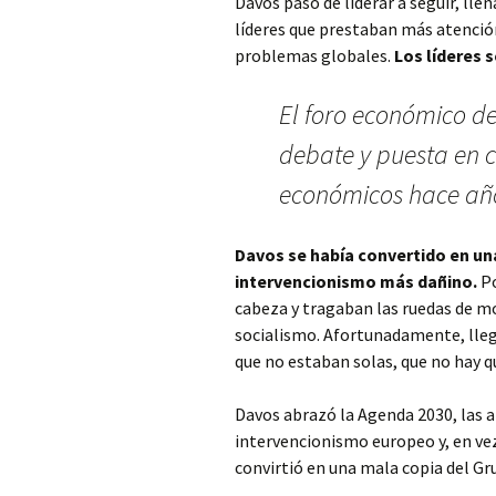
Davos pasó de liderar a seguir, ll
líderes que prestaban más atención 
problemas globales.
Los líderes 
El foro económico de
debate y puesta en c
económicos hace añ
Davos se había convertido en una
intervencionismo más dañino.
Po
cabeza y tragaban las ruedas de mo
socialismo. Afortunadamente, lleg
que no estaban solas, que no hay qu
Davos abrazó la Agenda 2030, las a
intervencionismo europeo y, en vez
convirtió en una mala copia del Gr