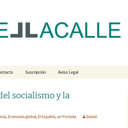
com
ontacto
Suscripción
Aviso Legal
del socialismo y la
ñola
,
Economía global
,
El Español
,
en Portada
Daniel