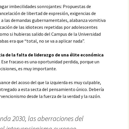
tragar imbecilidades sonrojantes: Propuestas de
cancelación de libertad de expresión, exigencias de
es a las demandas gubernamentales, alabanza vomitiva
cación de las idioteces repetidas por adolescentes
omo si hubieras salido del Campus de la Universidad
as era que “total, no se va a aplicar nada”.
cia de la falta de liderazgo de una élite económica
.
Ese fracaso es una oportunidad perdida, porque un
cisiones, es muy importante.
vance del acoso del que la izquierda es muy culpable,
ntregado a esta secta del pensamiento único. Debería
rvencionismo desde la fuerza de la verdad y la razón.
nda 2030, las aberraciones del
 el intervencionismo europeo