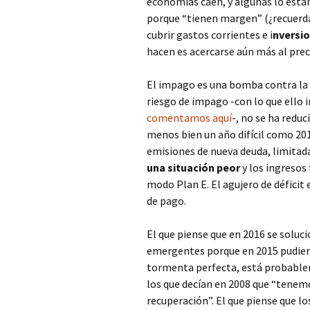
economías caen, y algunas lo están
porque “tienen margen” (¿recuerdan
cubrir gastos corrientes e i
nversi
hacen es acercarse aún más al preci
El impago es una bomba contra la e
riesgo de impago -con lo que ello 
comentamos aquí
-, no se ha redu
menos bien un año difícil como 2015
emisiones de nueva deuda, limitad
una situación peor
y los ingresos
modo Plan E. El agujero de déficit 
de pago.
El que piense que en 2016 se soluc
emergentes porque en 2015 pudiero
tormenta perfecta, está probabl
los que decían en 2008 que “tenemo
recuperación”. El que piense que lo