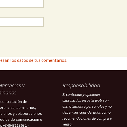
esan los datos de tus comentarios.
ferencias y
Responsabilidad
inarios
El contenido y opiniones
expresados en esta web son
 contratación de
estrictamente personales y no
erencias, seminarios,
deben ser considerados como
iciones y colaboraciones
recomendaciones de compra o
edios de comunicación o
venta.
V: +34648113632 –