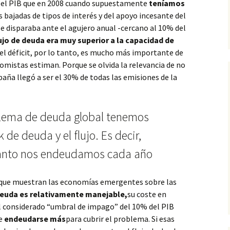
n el PIB que en 2008 cuando supuestamente
teníamos
s bajadas de tipos de interés y del apoyo incesante del
se disparaba ante el agujero anual -cercano al 10% del
lujo de deuda era muy superior a la capacidad de
 el déficit, por lo tanto, es mucho más importante de
nomistas estiman. Porque se olvida la relevancia de no
ña llegó a ser el 30% de todas las emisiones de la
oblema de deuda global tenemos
 de deuda y el flujo. Es decir,
uánto nos endeudamos cada año
que muestran las economías emergentes sobre las
deuda es relativamente manejable,
su coste en
el considerado “umbral de impago” del 10% del PIB
e
endeudarse más
para cubrir el problema. Si esas