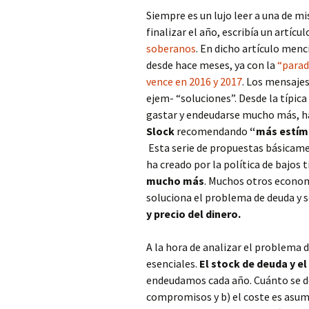
Siempre es un lujo leer a una de m
finalizar el año, escribía un artícu
soberanos
. En dicho artículo me
desde hace meses, ya con la
“parad
vence en 2016 y 2017
. Los mensaje
ejem- “soluciones”. Desde la típica
gastar y endeudarse mucho más, h
Slock
recomendando
“más estímu
Esta serie de propuestas básicame
ha creado por la política de bajos t
mucho más
. Muchos otros econom
soluciona el problema de deuda y 
y precio del dinero.
A la hora de analizar el problema
esenciales.
El stock de deuda y el
endeudamos cada año. Cuánto se de
compromisos y b) el coste es asum