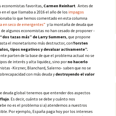
is economistas favoritas,
Carmen Reinhart
. Antes de
lo en el que llamaba a 2016 el año de los
impagos
ncionaba lo que hemos comentado en esta columna
a en seco de emergentes”
y la montaña de deuda que
s de algunos economistas no han cesado de proponer -
“dos tazas más” de Larry Summers
, que propone
asta el monetarismo más destructor, con
Torsten
los, tipos negativos y devaluar activamente”.
nte parten de la base de que el problema actual no se
ipos de interés y alta liquidez, sino por
no hacerlo
istas -Kirzner, Blanchard, Salerno- saben que no se
sobrecapacidad con más deuda y
destruyendo el valor
 de deuda global tenemos que entender dos aspectos
 flujo
. Es decir, cuánto se debe y cuánto nos
be no es el problema si a) atendemos a nuestros
ible. Por ejemplo, España paga hoy por los intereses