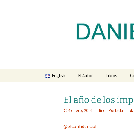
Blog de Daniel Lacalle
Saltar
al
contenido
dlacalle.
English
El Autor
Libros
C
El año de los im
4 enero, 2016
en Portada
@elconfidencial