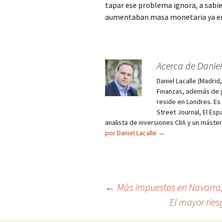
tapar ese problema ignora, a sabi
aumentaban masa monetaria ya en 2
Acerca de Daniel
Daniel Lacalle (Madri
Finanzas, además de g
reside en Londres. E
Street Journal, El Esp
analista de inversiones CIIA y un máste
por Daniel Lacalle
→
Navegación
←
Más impuestos en Navarra,
El mayor ries
de