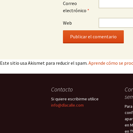
Correo
electrónico
*
Web
Este sitio usa Akismet para reducir el spam.
Aprende cómo se proc
Contacto
Con
sem
Si quiere escribirme utilice
info@dlacalle.com
Para
conf
apar
en M
en T