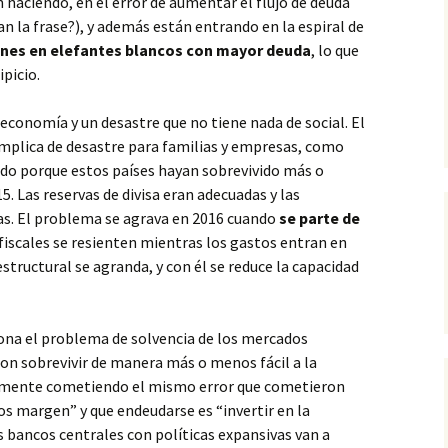
 haciendo, en el error de aumentar el flujo de deuda
 la frase?), y además están entrando en la espiral de
ones en elefantes blancos con mayor deuda
, lo que
picio.
conomía y un desastre que no tiene nada de social. El
implica de desastre para familias y empresas, como
cido porque estos países hayan sobrevivido más o
. Las reservas de divisa eran adecuadas y las
as. El problema se agrava en 2016 cuando
se parte de
 fiscales se resienten mientras los gastos entran en
estructural se agranda, y con él se reduce la capacidad
iona el problema de solvencia de los mercados
n sobrevivir de manera más o menos fácil a la
emente cometiendo el mismo error que cometieron
s margen” y que endeudarse es “invertir en la
s bancos centrales con políticas expansivas van a