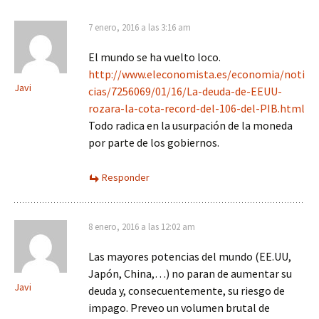
7 enero, 2016 a las 3:16 am
El mundo se ha vuelto loco.
http://www.eleconomista.es/economia/noti
Javi
cias/7256069/01/16/La-deuda-de-EEUU-
rozara-la-cota-record-del-106-del-PIB.html
Todo radica en la usurpación de la moneda
por parte de los gobiernos.
Responder
8 enero, 2016 a las 12:02 am
Las mayores potencias del mundo (EE.UU,
Japón, China,…) no paran de aumentar su
Javi
deuda y, consecuentemente, su riesgo de
impago. Preveo un volumen brutal de