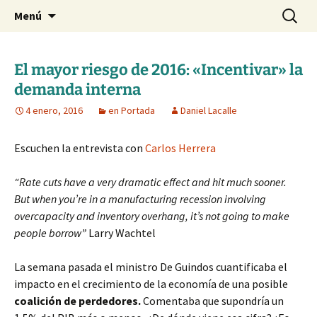
Blog de Daniel Lacalle
Saltar
Buscar:
dlacalle.com
Menú
al
contenido
El mayor riesgo de 2016: «Incentivar» la
demanda interna
4 enero, 2016
en Portada
Daniel Lacalle
Escuchen la entrevista con
Carlos Herrera
“Rate cuts have a very dramatic effect and hit much sooner.
But when you’re in a manufacturing recession involving
overcapacity and inventory overhang, it’s not going to make
people borrow”
Larry Wachtel
La semana pasada el ministro De Guindos cuantificaba el
impacto en el crecimiento de la economía de una posible
coalición de perdedores.
Comentaba que supondría un