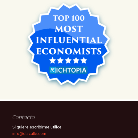
Contacto
Si quiere escribirme utilice
info@dlacalle.com